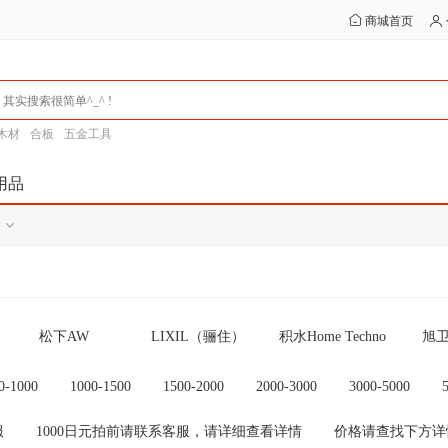
商城首页
木材
合板
五金工具
用品
务
松下AW
LIXIL（骊住）
积水Home Techno
旭卫
WOODONE
アサヒ衛陶” (朝日
ジャニス工業 （贾
富
0-1000
1000-1500
1500-2000
2000-3000
3000-5000
卫陶)
尼斯工业）
0以上
NORITZ 热水器
翻新浴缸
一村产业（Ichimura
诺力茨
服
1000日元拍前请联系客服，请详细查看详情
价格请查找下方详