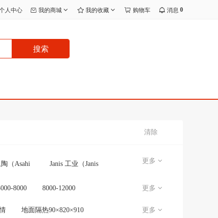
0
个人中心
我的商城
我的收藏
购物车
消息
搜索
清除
更多
陶（Asahi
Janis 工业（Janis
Eito）
Kogyo）
士通空调
日立
5000-8000
8000-12000
更多
（NORITZ）
情
地面隔热90×820×910
更多