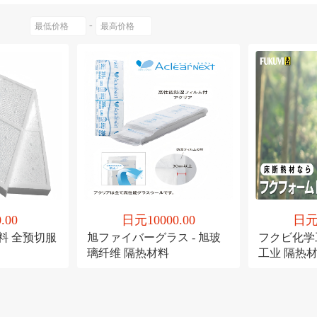
Sangyo）
隔热材料支撑针袋单位（16个/袋）
-
.00
日元10000.00
日元1
料 全预切服
旭ファイバーグラス - 旭玻
フクビ化学工
璃纤维 隔热材料
工业 隔热