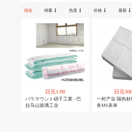
罗娜
夏普
地面隔热（适用于计量模块）90×910×910
综合
销量
热度
价格
最新
日元1.00
日元300
バラマウント硝子工業 - 巴
一村产业 隔热材
拉马山玻璃工业
务MS表单