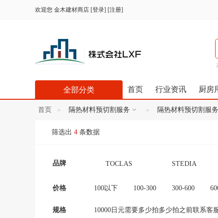
欢迎您
金木建材商店
[
登录
] [
注册
]
首页
行业资讯
厨房
全部分类
首页
隔热材料预切割服务
隔热材料预切割服
筛选出
4
条数据
品牌
TOCLAS
STEDIA
Panasonic（松下）
TOTO
价格
100以下
100-300
300-600
60
12000-16000
16000-20000
2000
コロナ CORONA 科
シャープ (Shāpu)
规格
10000日元需要多少拍多少拍之前联系客