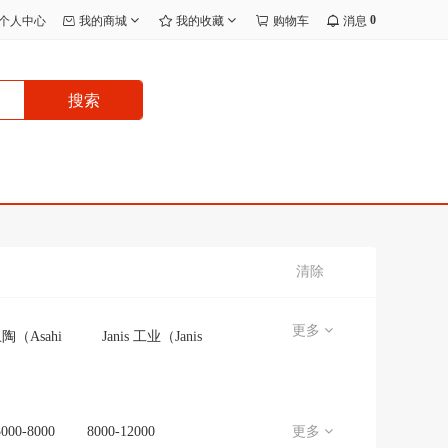
0
个人中心
我的商城
我的收藏
购物车
消息
搜索
清除
更多
陶（Asahi
Janis 工业（Janis
Eito）
Kogyo）
士通空调
日立
（NORITZ）
5000-8000
8000-12000
更多