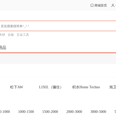
商城首页
木材
合板
五金工具
用品
松下AW
LIXIL（骊住）
积水Home Techno
旭卫
WOODONE
アサヒ衛陶” (朝日
ジャニス工業 （贾
富
卫陶)
尼斯工业）
NORITZ 热水器
翻新浴缸
一村产业（Ichimura
诺力茨
0-1000
1000-1500
1500-2000
2000-3000
3000-5000