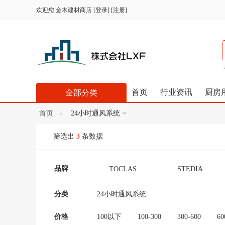
欢迎您
金木建材商店
[
登录
] [
注册
]
首页
行业资讯
厨房
全部分类
首页
24小时通风系统
筛选出
3
条数据
品牌
TOCLAS
STEDIA
Panasonic（松下）
TOTO
分类
24小时通风系统
コロナ CORONA 科
シャープ (Shāpu)
价格
100以下
100-300
300-600
60