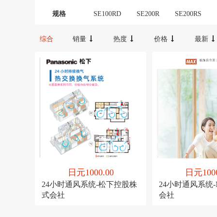
罗娜
夏普
12000-16000
16000-20000
2000
规格
SE100RD
SE200R
SE200RS
综合
销量
热度
价格
最新
日元1000.00
日元1000
24小时通风系统-松下控股株
24小时通风系统
式会社
会社