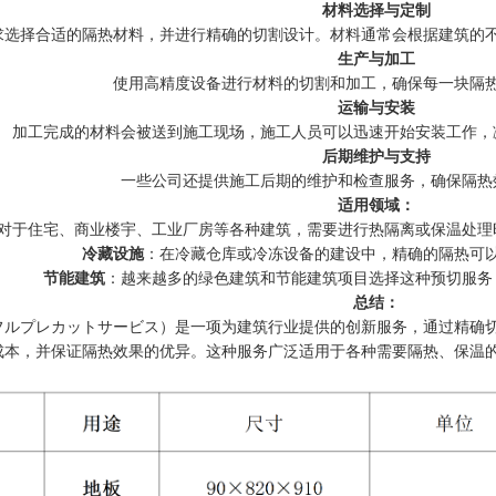
材料选择与定制
求选择合适的隔热材料，并进行精确的切割设计。材料通常会根据建筑的
生产与加工
使用高精度设备进行材料的切割和加工，确保每一块隔
运输与安装
加工完成的材料会被送到施工现场，施工人员可以迅速开始安装工作，
后期维护与支持
一些公司还提供施工后期的维护和检查服务，确保隔热
适用领域：
对于住宅、商业楼宇、工业厂房等各种建筑，需要进行热隔离或保温处理
冷藏设施
：在冷藏仓库或冷冻设备的建设中，精确的隔热可
节能建筑
：越来越多的绿色建筑和节能建筑项目选择这种预切服务
总结：
フルプレカットサービス）是一项为建筑行业提供的创新服务，通过精确
成本，并保证隔热效果的优异。这种服务广泛适用于各种需要隔热、保温