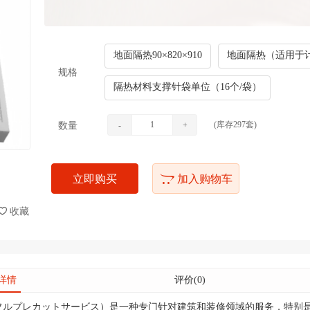
地面隔热90×820×910
地面隔热（适用于计量
规格
隔热材料支撑针袋单位（16个/袋）
(库存
297
套)
数量
-
+
立即购买
加入购物车
收藏
详情
评价(0)
フルプレカットサービス）是一种专门针对建筑和装修领域的服务，特别