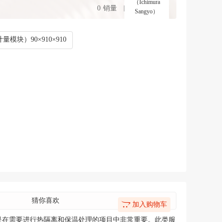
（Ichimura
0
销量
手机购买
Sangyo）
模块）90×910×910
猜你喜欢
加入购物车
是在需要进行热隔离和保温处理的项目中非常重要。此类服