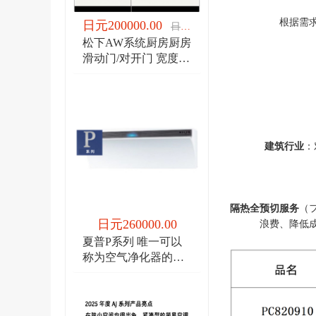
根据需
日元200000.00
日元200000.00
松下AW系统厨房厨房
滑动门/对开门 宽度
1950/宽度2100
建筑行业
：
隔热全预切服务
（
日元260000.00
浪费、降低
夏普P系列 唯一可以
称为空气净化器的空
调