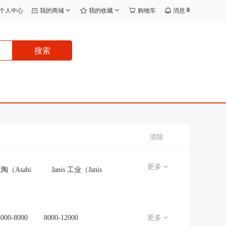
0
个人中心
我的商城
我的收藏
购物车
消息
搜索
清除
更多
陶（Asahi
Janis 工业（Janis
Eito）
Kogyo）
士通空调
日立
（NORITZ）
5000-8000
8000-12000
更多