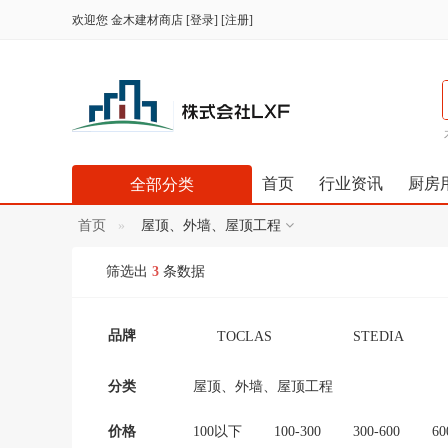
欢迎您
金木建材商店
[
登录
] [
注册
]
首页
行业资讯
厨房
全部分类
首页
屋顶、外墙、屋顶工程
筛选出
3
条数据
品牌
TOCLAS
STEDIA
Panasonic（松下）
TOTO
分类
屋顶、外墙、屋顶工程
コロナ CORONA 科
シャープ (Shāpu)
价格
100以下
100-300
300-600
60