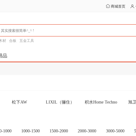
商城首页
木材
合板
五金工具
用品
松下AW
LIXIL（骊住）
积水Home Techno
旭卫
WOODONE
アサヒ衛陶” (朝日
ジャニス工業 （贾
富
卫陶)
尼斯工业）
NORITZ 热水器
翻新浴缸
一村产业（Ichimura
诺力茨
0-1000
1000-1500
1500-2000
2000-3000
3000-5000