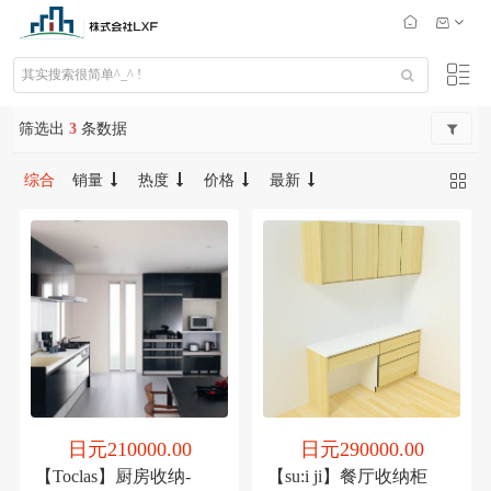
筛选出
3
条数据
综合
销量
热度
价格
最新
日元210000.00
日元290000.00
【Toclas】厨房收纳-
【su:i ji】餐厅收纳柜