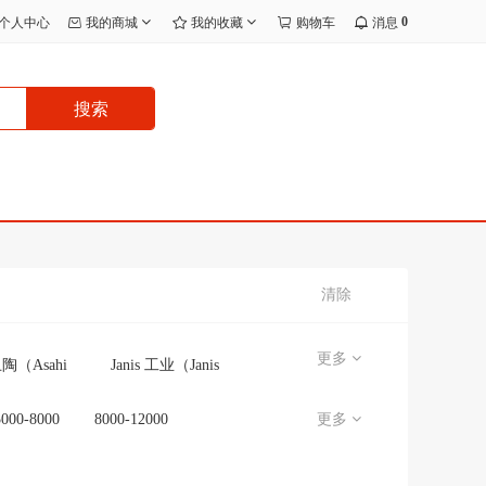
0
个人中心
我的商城
我的收藏
购物车
消息
搜索
清除
更多
陶（Asahi
Janis 工业（Janis
Eito）
Kogyo）
士通空调
日立
5000-8000
8000-12000
更多
（NORITZ）