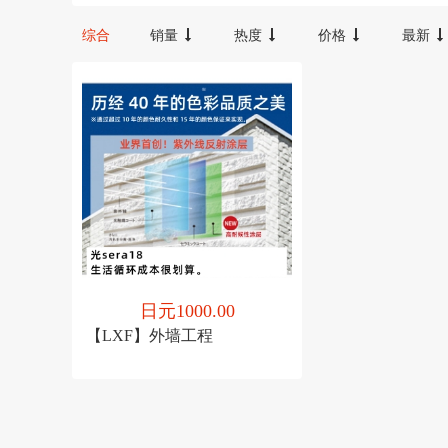
罗娜
夏普
综合
销量
热度
价格
最新
日元1000.00
【LXF】外墙工程