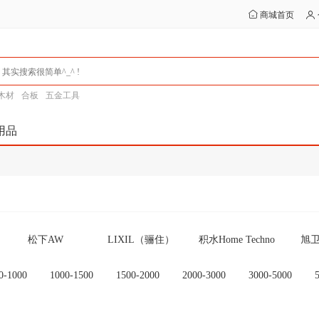
商城首页
木材
合板
五金工具
用品
松下AW
LIXIL（骊住）
积水Home Techno
旭卫
WOODONE
アサヒ衛陶” (朝日
ジャニス工業 （贾
富
0-1000
1000-1500
1500-2000
2000-3000
3000-5000
卫陶)
尼斯工业）
0以上
NORITZ 热水器
翻新浴缸
一村产业（Ichimura
诺力茨