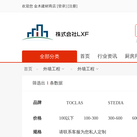
欢迎您
金木建材商店
[
登录
] [
注册
]
首页
行业资讯
厨房
全部分类
首页
外墙工程
外墙工程
筛选出
1
条数据
品牌
TOCLAS
STEDIA
Panasonic（松下）
TOTO
价格
100以下
100-300
300-600
60
12000-16000
16000-20000
2000
コロナ CORONA 科
シャープ (Shāpu)
规格
请联系客服为您私人定制