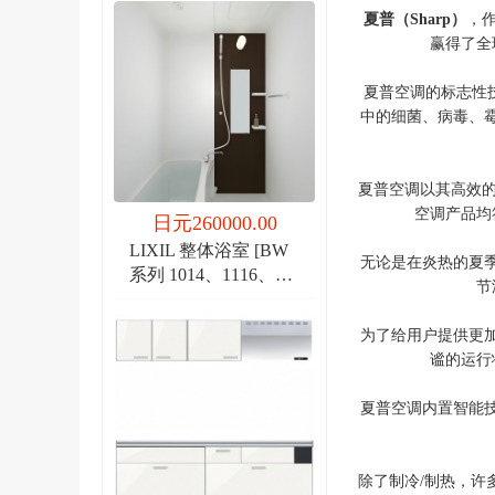
夏普（Sharp）
，
赢得了全
夏普空调的标志性
中的细菌、病毒、霉
夏普空调以其高效
空调产品均
日元260000.00
LIXIL 整体浴室 [BW
无论是在炎热的夏
系列 1014、1116、
节
1216]
为了给用户提供更
谧的运行
夏普空调内置智能
除了制冷/制热，许