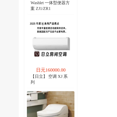
Washlet 一体型便器方
案 ZJ1/ZR1
日元160000.00
【日立】 空调 XJ 系
列