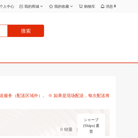
0
个人中心
我的商城
我的收藏
购物车
消息
搜索
送服务（配送区域外）。 ※ 如果是现场配送，每次配送将
シャープ
(Shāpu) 夏
0
销量
手机购买
普