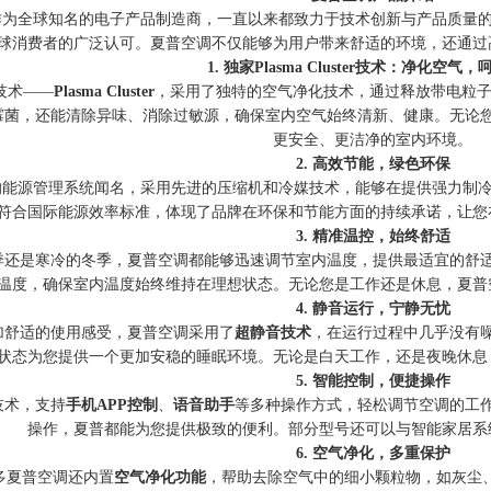
作为全球知名的电子产品制造商，一直以来都致力于技术创新与产品质量
球消费者的广泛认可。夏普空调不仅能够为用户带来舒适的环境，还通过
1. 独家Plasma Cluster技术：净化空气
技术——
Plasma Cluster
，采用了独特的空气净化技术，通过释放带电粒
菌，还能清除异味、消除过敏源，确保室内空气始终清新、健康。无论您是生活在
更安全、更洁净的室内环境。
2. 高效节能，绿色环保
的能源管理系统闻名，采用先进的压缩机和冷媒技术，能够在提供强力制冷
符合国际能源效率标准，体现了品牌在环保和节能方面的持续承诺，让您
3. 精准温控，始终舒适
季还是寒冷的冬季，夏普空调都能够迅速调节室内温度，提供最适宜的舒
温度，确保室内温度始终维持在理想状态。无论您是工作还是休息，夏普
4. 静音运行，宁静无忧
加舒适的使用感受，夏普空调采用了
超静音技术
，在运行过程中几乎没有
状态为您提供一个更加安稳的睡眠环境。无论是白天工作，还是夜晚休息
5. 智能控制，便捷操作
技术，支持
手机APP控制
、
语音助手
等多种操作方式，轻松调节空调的工
操作，夏普都能为您提供极致的便利。部分型号还可以与智能家居系
6. 空气净化，多重保护
多夏普空调还内置
空气净化功能
，帮助去除空气中的细小颗粒物，如灰尘