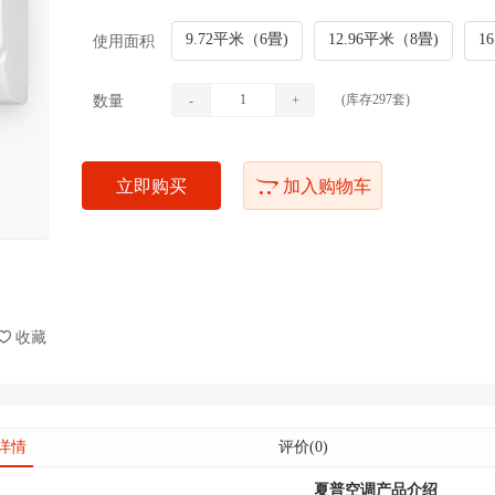
9.72平米（6畳)
12.96平米（8畳)
1
使用面积
(库存
297
套)
数量
-
+
立即购买
加入购物车
收藏
详情
评价(0)
夏普空调产品介绍