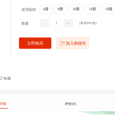
6畳
8畳
10畳
14畳
18畳
使用面积
(库存
8991
套)
数量
-
+
立即购买
加入购物车
收藏
详情
评价(0)