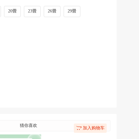
20畳
23畳
26畳
29畳
猜你喜欢
加入购物车