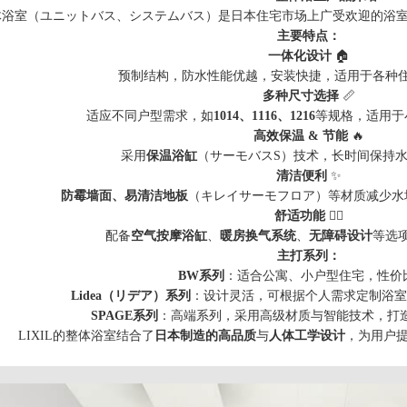
的整体浴室（ユニットバス、システムバス）是日本住宅市场上广受欢迎的浴
主要特点：
一体化设计
🏠
预制结构，防水性能优越，安装快捷，适用于各种
多种尺寸选择
📏
适应不同户型需求，如
1014、1116、1216
等规格，适用于
高效保温 & 节能
🔥
采用
保温浴缸
（サーモバスS）技术，长时间保持
清洁便利
✨
防霉墙面、易清洁地板
（キレイサーモフロア）等材质减少水
舒适功能
💆‍♂️
配备
空气按摩浴缸
、
暖房换气系统
、
无障碍设计
等选
主打系列：
BW系列
：适合公寓、小户型住宅，性价
Lidea（リデア）系列
：设计灵活，可根据个人需求定制浴室
SPAGE系列
：高端系列，采用高级材质与智能技术，打
LIXIL的整体浴室结合了
日本制造的高品质
与
人体工学设计
，为用户