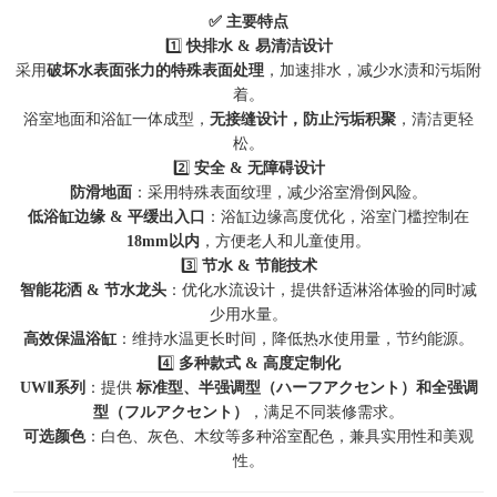
✅ 主要特点
1️⃣
快排水 & 易清洁设计
采用
破坏水表面张力的特殊表面处理
，加速排水，减少水渍和污垢附
着。
浴室地面和浴缸一体成型，
无接缝设计，防止污垢积聚
，清洁更轻
松。
2️⃣
安全 & 无障碍设计
防滑地面
：采用特殊表面纹理，减少浴室滑倒风险。
低浴缸边缘 & 平缓出入口
：浴缸边缘高度优化，浴室门槛控制在
18mm以内
，方便老人和儿童使用。
3️⃣
节水 & 节能技术
智能花洒 & 节水龙头
：优化水流设计，提供舒适淋浴体验的同时减
少用水量。
高效保温浴缸
：维持水温更长时间，降低热水使用量，节约能源。
4️⃣
多种款式 & 高度定制化
UWⅡ系列
：提供
标准型、半强调型（ハーフアクセント）和全强调
型（フルアクセント）
，满足不同装修需求。
可选颜色
：白色、灰色、木纹等多种浴室配色，兼具实用性和美观
性。