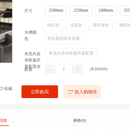
2100mm
2250mm
2400mm
25
尺寸
纯白色
浅蓝色
青柠绿色
咖啡
水槽颜
更多颜色联系客服
色
有意向咨询客服所要配置
有意向咨
询客服所
要配置表
(库存
960
99)
数量
-
+
收藏
立即购买
加入购物车
详情
评价(0)