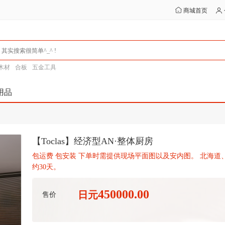
商城首页
木材
合板
五金工具
用品
【Toclas】经济型AN·整体厨房
包运费 包安装 下单时需提供现场平面图以及安内图。 北海
约30天。
450000.00
日元
售价