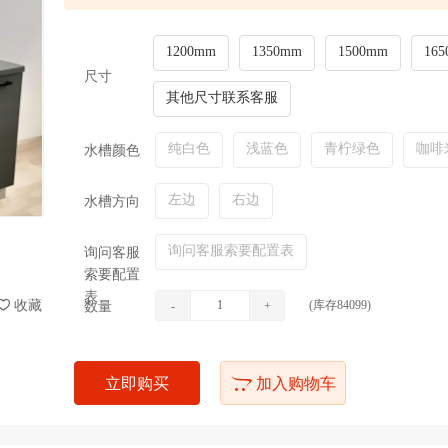
1200mm
1350mm
1500mm
16
尺寸
其他尺寸联系客服
纯白色
浅蓝色
青柠绿色
咖啡
水槽颜色
左边
右边
水槽方向
询问客服索要配置表
询问客服
索要配置
表
收藏
(库存
840
99)
数量
-
+
立即购买
加入购物车